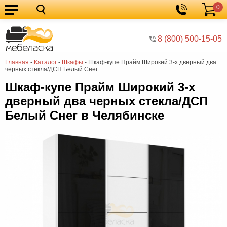
0
Кухонные
Корзина
гарнитуры
Мебель
8 (800) 500-15-05
для
Мебель
Главная
-
Каталог
-
Шкафы
-
Шкаф-купе Прайм Широкий 3-х дверный два
кухни
для
Кровати
черных стекла/ДСП Белый Снег
спальни
Шкафы
Шкаф-купе Прайм Широкий 3-х
дверный два черных стекла/ДСП
Диваны
Белый Снег в Челябинске
Мягкая
мебель
Детская
мебель
Мебель
в
Мебель
гостиную
для
Столы
прихожей
Комоды