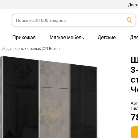
Дост
Прихожая
Мягкая мебель
Детские
Дл
ный два черных стекла/ДСП Бетон
Ш
3
с
Ч
Арт
На
7