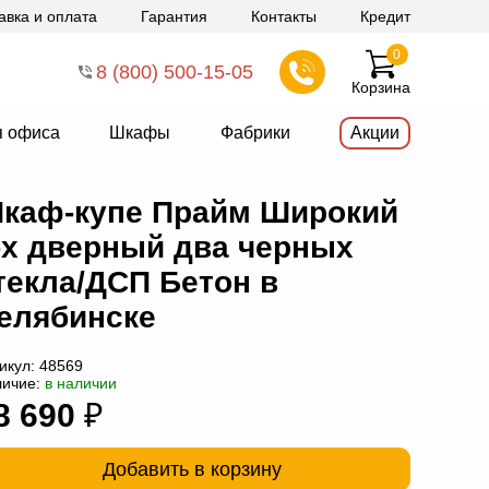
авка и оплата
Гарантия
Контакты
Кредит
0
8 (800) 500-15-05
Корзина
я офиса
Шкафы
Фабрики
Акции
каф-купе Прайм Широкий
-х дверный два черных
текла/ДСП Бетон в
елябинске
икул:
48569
личие:
в наличии
8 690
₽
Добавить в корзину