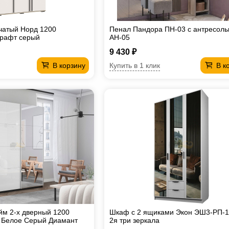
чатый Норд 1200
Пенал Пандора ПН-03 с антресол
Крафт серый
АН-05
9 430 ₽
Купить в 1 клик
В корзину
В к
м 2-х дверный 1200
Шкаф с 2 ящиками Экон ЭШ3-РП-1
о Белое Серый Диамант
2я три зеркала