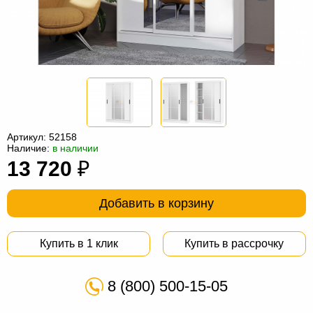
Офисная
мебель
Столы
под
Мебель
компьютер
для
Мебель
ванной
трансформер
Матрасы
Кресла-
Артикул:
52158
Наличие:
в наличии
мешки
Мебель
13 720
₽
из
Садовая
Добавить в корзину
ротанга
мебель
Косметологическое
оборудование
Купить в 1 клик
Купить в рассрочку
8 (800) 500-15-05