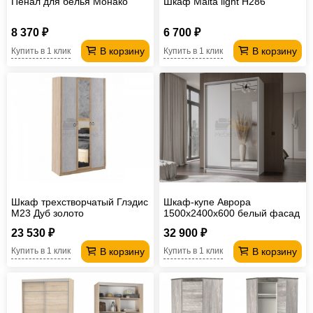
Пенал для белья Монако
Шкаф Malta light H286
8 370 ₽
6 700 ₽
В корзину
В корзину
Купить в 1 клик
Купить в 1 клик
Шкаф трехстворчатый Глэдис
Шкаф-купе Аврора
М23 Дуб золото
1500х2400х600 белый фасад
ЛДП/Зеркало
23 530 ₽
32 900 ₽
В корзину
В корзину
Купить в 1 клик
Купить в 1 клик