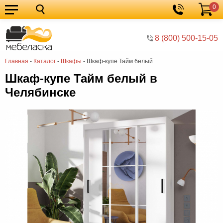
0
Кухонные
Корзина
гарнитуры
Мебель
8 (800) 500-15-05
для
Мебель
Главная
-
Каталог
-
Шкафы
-
Шкаф-купе Тайм белый
кухни
для
Кровати
Шкаф-купе Тайм белый в
спальни
Шкафы
Челябинске
Диваны
Мягкая
мебель
Детская
мебель
Мебель
в
Мебель
гостиную
для
Столы
прихожей
Комоды