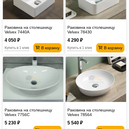
Офисная
мебель
Столы
под
Мебель
Раковина на столешницу
Раковина на столешницу
компьютер
для
Мебель
Velvex 7440A
Velvex 78430
4 050 ₽
4 290 ₽
ванной
трансформер
Матрасы
В корзину
В корзину
Купить в 1 клик
Купить в 1 клик
Кресла-
мешки
Мебель
из
Садовая
ротанга
мебель
Косметологическое
оборудование
Раковина на столешницу
Раковина на столешницу
Velvex 7756C
Velvex 78564
5 230 ₽
5 540 ₽