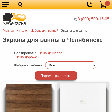
0
Кухонные
Корзина
гарнитуры
Мебель
8 (800) 500-15-05
для
Мебель
Главная
-
Каталог
-
Мебель для ванной
-
Экраны для ванны
кухни
для
Кровати
Экраны для ванны в Челябинске
спальни
Шкафы
Диваны
Сортировать:
Цена дешевле
Цена дороже
Мягкая
Фабрика мебели:
мебель
Детская
Параметры поиска
мебель
Мебель
в
Мебель
гостиную
для
Столы
прихожей
Комоды