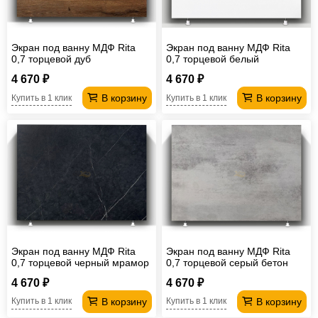
Офисная
мебель
Столы
Экран под ванну МДФ Rita
Экран под ванну МДФ Rita
под
Мебель
0,7 торцевой дуб
0,7 торцевой белый
компьютер
для
Мебель
4 670 ₽
4 670 ₽
В корзину
В корзину
Купить в 1 клик
Купить в 1 клик
ванной
трансформер
Матрасы
Кресла-
мешки
Мебель
из
Садовая
ротанга
мебель
Косметологическое
оборудование
Экран под ванну МДФ Rita
Экран под ванну МДФ Rita
0,7 торцевой черный мрамор
0,7 торцевой серый бетон
4 670 ₽
4 670 ₽
В корзину
В корзину
Купить в 1 клик
Купить в 1 клик