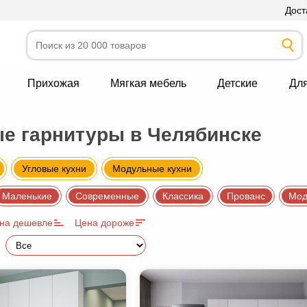
Дост
Прихожая
Мягкая мебель
Детские
Дл
е гарнитуры в Челябинске
Угловые кухни
Модульные кухни
Маленькие
Современные
Классика
Прованс
Мод
на дешевле
Цена дороже