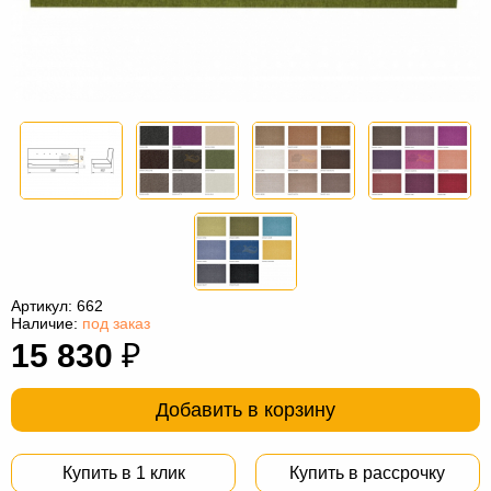
Офисная
мебель
Столы
под
Мебель
компьютер
для
Мебель
ванной
трансформер
Матрасы
Кресла-
мешки
Мебель
из
Садовая
Артикул:
662
ротанга
мебель
Косметологическое
Наличие:
под заказ
15 830
₽
оборудование
Добавить в корзину
Купить в 1 клик
Купить в рассрочку