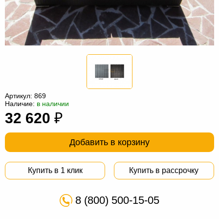
Офисная
мебель
Столы
под
Мебель
компьютер
для
Мебель
ванной
трансформер
Матрасы
Кресла-
Артикул:
869
Наличие:
в наличии
мешки
Мебель
32 620
₽
из
Садовая
Добавить в корзину
ротанга
мебель
Косметологическое
оборудование
Купить в 1 клик
Купить в рассрочку
8 (800) 500-15-05