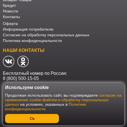
Кредит
Новости
Контакты
Оферта
Информация потребителю
Согласие на обработку персональных данных
Политика конфиденциальности
НАШИ КОНТАКТЫ
Бесплатный номер по России:
8 (800) 500-15-05
Используем cookie
Наш интернет-магазин работает в соответствии с требованиями
Продолжая использовать сайт, вы подтверждаете
согласие на
Федерального закона от 27 июля 2006 года №152-ФЗ "О персональных
применение cookie-файлов и обработку персональных
данных". Оформить заказ на сайте Мебеласка возможно только при
данных
на условиях, указанных в
Политике
наличии согласия на обработку Ваших персональных данных. Для
конфиденциальности
.
улучшения работы сайта и его взаимодействия с пользователями мы
используем файлы cookie. Продолжая пользоваться сайтом, вы
соглашаетесь с использованием cookie.
Ок