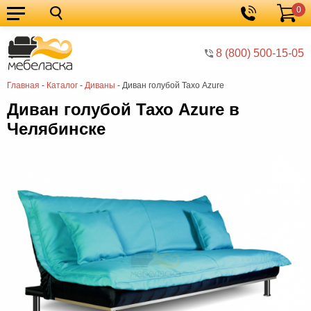
0
Кухонные
Корзина
гарнитуры
Мебель
8 (800) 500-15-05
для
Мебель
Главная
-
Каталог
-
Диваны
-
Диван голубой Тахо Azure
кухни
для
Кровати
Диван голубой Тахо Azure в
спальни
Шкафы
Челябинске
Диваны
Мягкая
мебель
Детская
мебель
Мебель
в
Мебель
гостиную
для
Столы
прихожей
Комоды