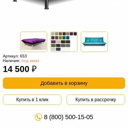
Офисная
мебель
Столы
под
Мебель
компьютер
для
Мебель
ванной
трансформер
Матрасы
Кресла-
Артикул:
653
Наличие:
под заказ
мешки
Мебель
14 500
₽
из
Садовая
Добавить в корзину
ротанга
мебель
Косметологическое
оборудование
Купить в 1 клик
Купить в рассрочку
8 (800) 500-15-05