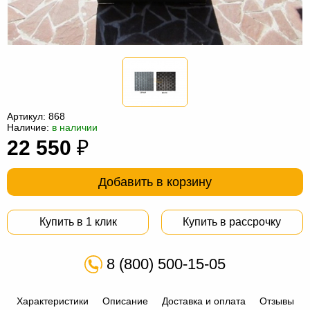
Офисная
мебель
Столы
под
Мебель
компьютер
для
Мебель
ванной
трансформер
Матрасы
Артикул:
868
Кресла-
Наличие:
в наличии
22 550
₽
мешки
Мебель
из
Садовая
Добавить в корзину
ротанга
мебель
Косметологическое
Купить в 1 клик
Купить в рассрочку
оборудование
8 (800) 500-15-05
Характеристики
Описание
Доставка и оплата
Отзывы