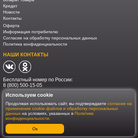
Кредит
Новости
Контакты
Оферта
Информация потребителю
Согласие на обработку персональных данных
Политика конфиденциальности
НАШИ КОНТАКТЫ
Бесплатный номер по России:
8 (800) 500-15-05
Используем cookie
Наш интернет-магазин работает в соответствии с требованиями
Продолжая использовать сайт, вы подтверждаете
согласие на
Федерального закона от 27 июля 2006 года №152-ФЗ "О персональных
применение cookie-файлов и обработку персональных
данных". Оформить заказ на сайте Мебеласка возможно только при
данных
на условиях, указанных в
Политике
наличии согласия на обработку Ваших персональных данных. Для
конфиденциальности
.
улучшения работы сайта и его взаимодействия с пользователями мы
используем файлы cookie. Продолжая пользоваться сайтом, вы
соглашаетесь с использованием cookie.
Ок