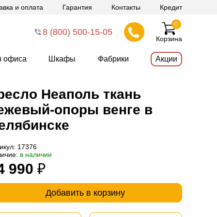
авка и оплата
Гарантия
Контакты
Кредит
0
8 (800) 500-15-05
Корзина
я офиса
Шкафы
Фабрики
Акции
ресло Неаполь ткань
ежевый-опоры венге в
елябинске
икул:
17376
личие:
в наличии
4 990
₽
Добавить в корзину