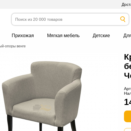
Дост
Прихожая
Мягкая мебель
Детские
Дл
ый-опоры венге
К
б
Ч
Арт
На
1