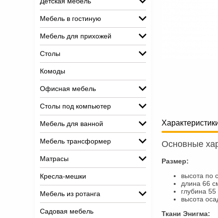
Детская мебель
Мебель в гостиную
Мебель для прихожей
Столы
Комоды
Офисная мебель
Столы под компьютер
Характеристик
Мебель для ванной
Мебель трансформер
Основные хар
Матрасы
Размер:
высота по 
Кресла-мешки
длина 66 с
глубина 55
Мебель из ротанга
высота оса
Садовая мебель
Ткани Энигма: