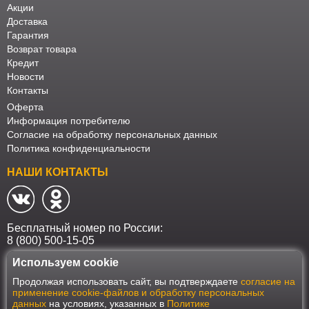
Акции
Доставка
Гарантия
Возврат товара
Кредит
Новости
Контакты
Оферта
Информация потребителю
Согласие на обработку персональных данных
Политика конфиденциальности
НАШИ КОНТАКТЫ
Бесплатный номер по России:
8 (800) 500-15-05
Используем cookie
Наш интернет-магазин работает в соответствии с требованиями
Продолжая использовать сайт, вы подтверждаете
согласие на
Федерального закона от 27 июля 2006 года №152-ФЗ "О персональных
применение cookie-файлов и обработку персональных
данных". Оформить заказ на сайте Мебеласка возможно только при
данных
на условиях, указанных в
Политике
наличии согласия на обработку Ваших персональных данных. Для