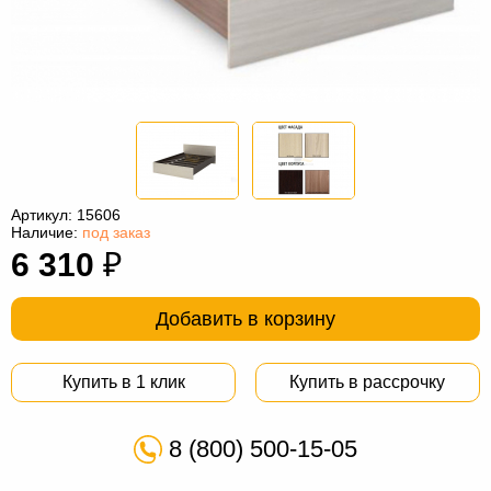
Офисная
мебель
Столы
под
Мебель
компьютер
для
Мебель
ванной
трансформер
Матрасы
Кресла-
Артикул:
15606
Наличие:
под заказ
мешки
Мебель
6 310
₽
из
Садовая
Добавить в корзину
ротанга
мебель
Косметологическое
оборудование
Купить в 1 клик
Купить в рассрочку
8 (800) 500-15-05