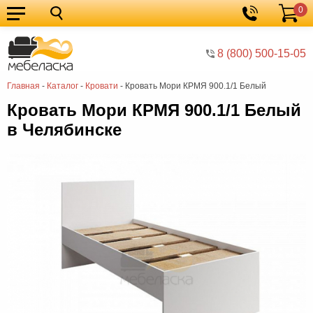
0
Кухонные
Корзина
гарнитуры
Мебель
8 (800) 500-15-05
для
Мебель
Главная
-
Каталог
-
Кровати
-
Кровать Мори КРМЯ 900.1/1 Белый
кухни
для
Кровати
Кровать Мори КРМЯ 900.1/1 Белый
спальни
Шкафы
в Челябинске
Диваны
Мягкая
мебель
Детская
мебель
Мебель
в
Мебель
гостиную
для
Столы
прихожей
Комоды