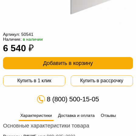
Офисная
мебель
Столы
под
Мебель
компьютер
для
Мебель
Артикул:
50541
Наличие:
в наличии
ванной
трансформер
Матрасы
6 540
₽
Кресла-
Добавить в корзину
мешки
Мебель
из
Садовая
Купить в 1 клик
Купить в рассрочку
ротанга
мебель
Косметологическое
8 (800) 500-15-05
оборудование
Характеристики
Доставка и оплата
Отзывы
Основные характеристики товара