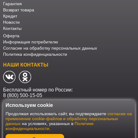
Гарантия
Возврат товара
Кредит
Новости
Контакты
Оферта
Информация потребителю
Согласие на обработку персональных данных
Политика конфиденциальности
НАШИ КОНТАКТЫ
Бесплатный номер по России:
8 (800) 500-15-05
Используем cookie
Наш интернет-магазин работает в соответствии с требованиями
Продолжая использовать сайт, вы подтверждаете
согласие на
Федерального закона от 27 июля 2006 года №152-ФЗ "О персональных
применение cookie-файлов и обработку персональных
данных". Оформить заказ на сайте Мебеласка возможно только при
данных
на условиях, указанных в
Политике
наличии согласия на обработку Ваших персональных данных. Для
конфиденциальности
.
улучшения работы сайта и его взаимодействия с пользователями мы
используем файлы cookie. Продолжая пользоваться сайтом, вы
соглашаетесь с использованием cookie.