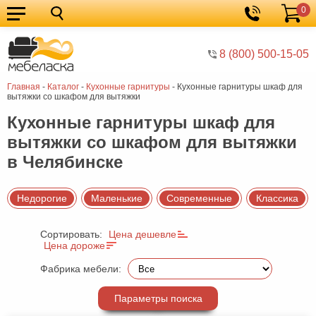
0
Кухонные
Корзина
гарнитуры
Мебель
8 (800) 500-15-05
для
Мебель
Главная
-
Каталог
-
Кухонные гарнитуры
-
Кухонные гарнитуры шкаф для
кухни
для
Кровати
вытяжки со шкафом для вытяжки
спальни
Шкафы
Кухонные гарнитуры шкаф для
вытяжки со шкафом для вытяжки
Диваны
в Челябинске
Мягкая
мебель
Детская
Недорогие
Маленькие
Современные
Классика
мебель
Мебель
Сортировать:
Цена дешевле
в
Мебель
Цена дороже
гостиную
для
Столы
Фабрика мебели:
прихожей
Комоды
Параметры поиска