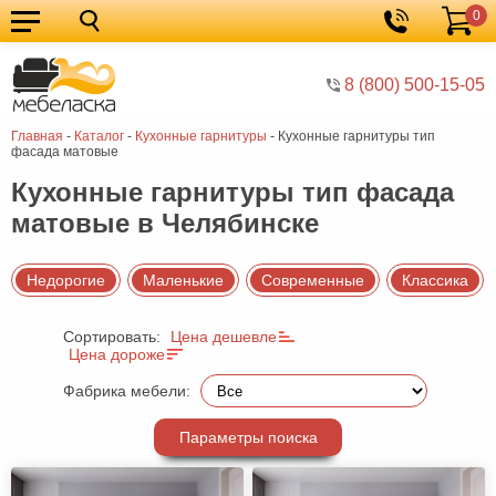
0
Кухонные
Корзина
гарнитуры
Мебель
8 (800) 500-15-05
для
Мебель
Главная
-
Каталог
-
Кухонные гарнитуры
-
Кухонные гарнитуры тип
кухни
для
Кровати
фасада матовые
спальни
Шкафы
Кухонные гарнитуры тип фасада
матовые в Челябинске
Диваны
Мягкая
Недорогие
Маленькие
Современные
Классика
мебель
Детская
Сортировать:
Цена дешевле
мебель
Мебель
Цена дороже
в
Мебель
Фабрика мебели:
гостиную
для
Столы
Параметры поиска
прихожей
Комоды