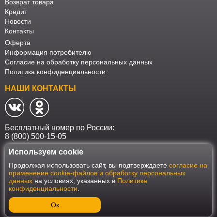
Возврат товара
Кредит
Новости
Контакты
Оферта
Информация потребителю
Согласие на обработку персональных данных
Политика конфиденциальности
НАШИ КОНТАКТЫ
Бесплатный номер по России:
8 (800) 500-15-05
Используем cookie
Наш интернет-магазин работает в соответствии с требованиями
Продолжая использовать сайт, вы подтверждаете
согласие на
Федерального закона от 27 июля 2006 года №152-ФЗ "О персональных
применение cookie-файлов и обработку персональных
данных". Оформить заказ на сайте Мебеласка возможно только при
данных
на условиях, указанных в
Политике
наличии согласия на обработку Ваших персональных данных. Для
конфиденциальности
.
улучшения работы сайта и его взаимодействия с пользователями мы
используем файлы cookie. Продолжая пользоваться сайтом, вы
соглашаетесь с использованием cookie.
Ок