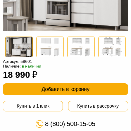
Офисная
мебель
Столы
под
Мебель
компьютер
для
Мебель
ванной
трансформер
Матрасы
Кресла-
Артикул:
59601
мешки
Мебель
Наличие:
в наличии
18 990
₽
из
Садовая
ротанга
мебель
Косметологическое
Добавить в корзину
оборудование
Купить в 1 клик
Купить в рассрочку
8 (800) 500-15-05