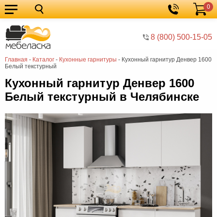
0
Кухонные
Корзина
гарнитуры
Мебель
8 (800) 500-15-05
для
Мебель
Главная
-
Каталог
-
Кухонные гарнитуры
-
Кухонный гарнитур Денвер 1600
кухни
для
Кровати
Белый текстурный
спальни
Шкафы
Кухонный гарнитур Денвер 1600
Белый текстурный в Челябинске
Диваны
Мягкая
мебель
Детская
мебель
Мебель
в
Мебель
гостиную
для
Столы
прихожей
Комоды