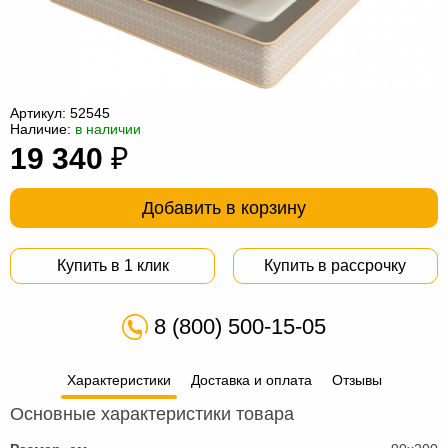
Офисная
мебель
Столы
под
Мебель
компьютер
для
Мебель
Артикул:
52545
Наличие:
в наличии
ванной
трансформер
Матрасы
19 340
₽
Кресла-
Добавить в корзину
мешки
Мебель
из
Садовая
Купить в 1 клик
Купить в рассрочку
ротанга
мебель
Косметологическое
8 (800) 500-15-05
оборудование
Характеристики
Доставка и оплата
Отзывы
Основные характеристики товара