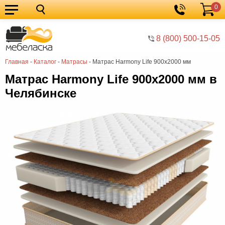
0
Кухонные
Корзина
гарнитуры
Мебель
8 (800) 500-15-05
для
Мебель
Главная
-
Каталог
-
Матрасы
-
Матрас Harmony Life 900х2000 мм
кухни
для
Кровати
Матрас Harmony Life 900х2000 мм в
спальни
Шкафы
Челябинске
Диваны
Мягкая
мебель
Детская
мебель
Мебель
в
Мебель
гостиную
для
Столы
прихожей
Комоды