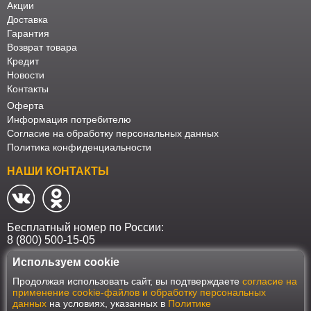
Акции
Доставка
Гарантия
Возврат товара
Кредит
Новости
Контакты
Оферта
Информация потребителю
Согласие на обработку персональных данных
Политика конфиденциальности
НАШИ КОНТАКТЫ
Бесплатный номер по России:
8 (800) 500-15-05
Используем cookie
Наш интернет-магазин работает в соответствии с требованиями
Продолжая использовать сайт, вы подтверждаете
согласие на
Федерального закона от 27 июля 2006 года №152-ФЗ "О персональных
применение cookie-файлов и обработку персональных
данных". Оформить заказ на сайте Мебеласка возможно только при
данных
на условиях, указанных в
Политике
наличии согласия на обработку Ваших персональных данных. Для