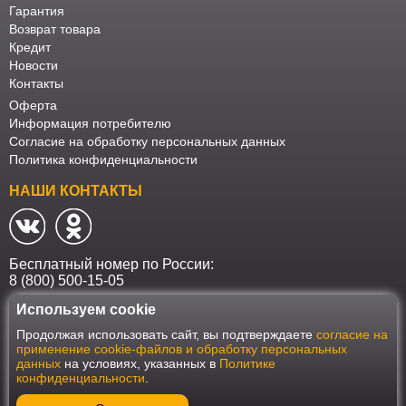
Гарантия
Возврат товара
Кредит
Новости
Контакты
Оферта
Информация потребителю
Согласие на обработку персональных данных
Политика конфиденциальности
НАШИ КОНТАКТЫ
Бесплатный номер по России:
8 (800) 500-15-05
Используем cookie
Наш интернет-магазин работает в соответствии с требованиями
Продолжая использовать сайт, вы подтверждаете
согласие на
Федерального закона от 27 июля 2006 года №152-ФЗ "О персональных
применение cookie-файлов и обработку персональных
данных". Оформить заказ на сайте Мебеласка возможно только при
данных
на условиях, указанных в
Политике
наличии согласия на обработку Ваших персональных данных. Для
конфиденциальности
.
улучшения работы сайта и его взаимодействия с пользователями мы
используем файлы cookie. Продолжая пользоваться сайтом, вы
соглашаетесь с использованием cookie.