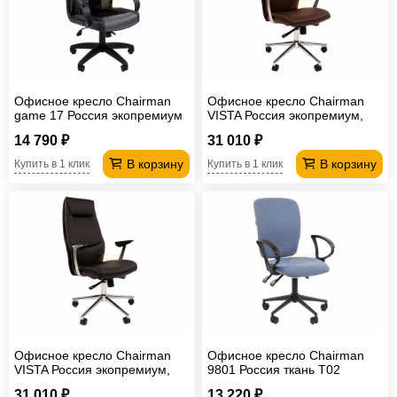
Офисное кресло Chairman
Офисное кресло Chairman
game 17 Россия экопремиум
VISTA Россия экопремиум,
черный/серый
коричневый
14 790 ₽
31 010 ₽
В корзину
В корзину
Купить в 1 клик
Купить в 1 клик
Офисное кресло Chairman
Офисное кресло Chairman
VISTA Россия экопремиум,
9801 Россия ткань T02
черный
голубой Black
31 010 ₽
13 220 ₽