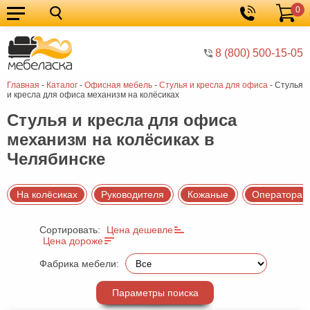
0
Кухонные
Корзина
гарнитуры
Мебель
8 (800) 500-15-05
для
Мебель
Главная
-
Каталог
-
Офисная мебель
-
Стулья и кресла для офиса
-
Стулья
кухни
для
Кровати
и кресла для офиса механизм на колёсиках
спальни
Шкафы
Стулья и кресла для офиса
механизм на колёсиках в
Диваны
Челябинске
Мягкая
мебель
Детская
На колёсиках
Руководителя
Кожаные
Оператора
мебель
Мебель
Сортировать:
Цена дешевле
в
Мебель
Цена дороже
гостиную
для
Столы
Фабрика мебели:
прихожей
Комоды
Параметры поиска