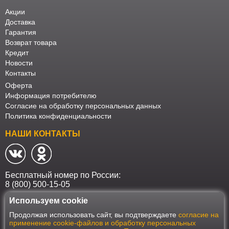
Акции
Доставка
Гарантия
Возврат товара
Кредит
Новости
Контакты
Оферта
Информация потребителю
Согласие на обработку персональных данных
Политика конфиденциальности
НАШИ КОНТАКТЫ
Бесплатный номер по России:
8 (800) 500-15-05
Используем cookie
Наш интернет-магазин работает в соответствии с требованиями
Продолжая использовать сайт, вы подтверждаете
согласие на
Федерального закона от 27 июля 2006 года №152-ФЗ "О персональных
применение cookie-файлов и обработку персональных
данных". Оформить заказ на сайте Мебеласка возможно только при