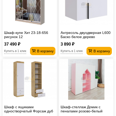
Шкаф-купе Хит 23-18-656
Антресоль двухдверная L600
рисунок 12
Баско белое дерево
37 490 ₽
3 890 ₽
В корзину
В корзину
Купить в 1 клик
Купить в 1 клик
Шкаф с ящиками
Шкаф-стеллаж Домик с
одностворчатый Форсаж дуб
пеналами розово-белый
крафт золотой/белый