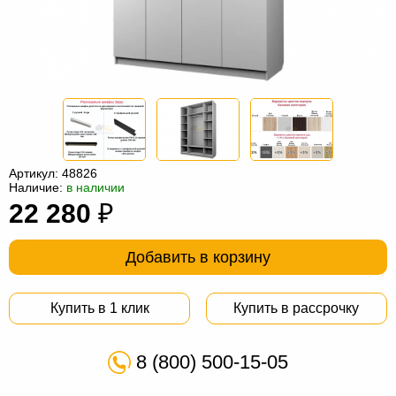
Офисная
мебель
Столы
под
Мебель
компьютер
для
Мебель
ванной
трансформер
Матрасы
Кресла-
Артикул:
48826
Наличие:
в наличии
мешки
Мебель
22 280
₽
из
Садовая
Добавить в корзину
ротанга
мебель
Косметологическое
оборудование
Купить в 1 клик
Купить в рассрочку
8 (800) 500-15-05