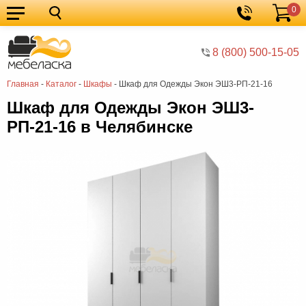
0
Кухонные
Корзина
гарнитуры
Мебель
8 (800) 500-15-05
для
Мебель
Главная
-
Каталог
-
Шкафы
-
Шкаф для Одежды Экон ЭШ3-РП-21-16
кухни
для
Кровати
Шкаф для Одежды Экон ЭШ3-
спальни
Шкафы
РП-21-16 в Челябинске
Диваны
Мягкая
мебель
Детская
мебель
Мебель
в
Мебель
гостиную
для
Столы
прихожей
Комоды