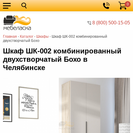
0
Кухонные
Корзина
гарнитуры
Мебель
8 (800) 500-15-05
для
Мебель
Главная
-
Каталог
-
Шкафы
-
Шкаф ШК-002 комбинированный
кухни
для
Кровати
двухстворчатый Бохо
спальни
Шкафы
Шкаф ШК-002 комбинированный
двухстворчатый Бохо в
Диваны
Челябинске
Мягкая
мебель
Детская
мебель
Мебель
в
Мебель
гостиную
для
Столы
прихожей
Комоды