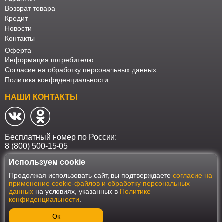
Возврат товара
Кредит
Новости
Контакты
Оферта
Информация потребителю
Согласие на обработку персональных данных
Политика конфиденциальности
НАШИ КОНТАКТЫ
Бесплатный номер по России:
8 (800) 500-15-05
Используем cookie
Наш интернет-магазин работает в соответствии с требованиями
Продолжая использовать сайт, вы подтверждаете
согласие на
Федерального закона от 27 июля 2006 года №152-ФЗ "О персональных
применение cookie-файлов и обработку персональных
данных". Оформить заказ на сайте Мебеласка возможно только при
данных
на условиях, указанных в
Политике
наличии согласия на обработку Ваших персональных данных. Для
конфиденциальности
.
улучшения работы сайта и его взаимодействия с пользователями мы
используем файлы cookie. Продолжая пользоваться сайтом, вы
соглашаетесь с использованием cookie.
Ок