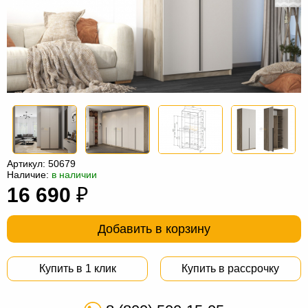
Офисная
мебель
Столы
под
Мебель
компьютер
для
Мебель
ванной
трансформер
Матрасы
Кресла-
мешки
Мебель
Артикул:
50679
Наличие:
в наличии
из
Садовая
16 690
₽
ротанга
мебель
Косметологическое
оборудование
Добавить в корзину
Купить в 1 клик
Купить в рассрочку