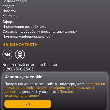
Возврат товара
Кредит
Новости
Контакты
Оферта
Информация потребителю
Согласие на обработку персональных данных
Политика конфиденциальности
НАШИ КОНТАКТЫ
Бесплатный номер по России:
8 (800) 500-15-05
Используем cookie
Наш интернет-магазин работает в соответствии с требованиями
Продолжая использовать сайт, вы подтверждаете
согласие на
Федерального закона от 27 июля 2006 года №152-ФЗ "О персональных
применение cookie-файлов и обработку персональных
данных". Оформить заказ на сайте Мебеласка возможно только при
данных
на условиях, указанных в
Политике
наличии согласия на обработку Ваших персональных данных. Для
конфиденциальности
.
улучшения работы сайта и его взаимодействия с пользователями мы
используем файлы cookie. Продолжая пользоваться сайтом, вы
соглашаетесь с использованием cookie.
Ок