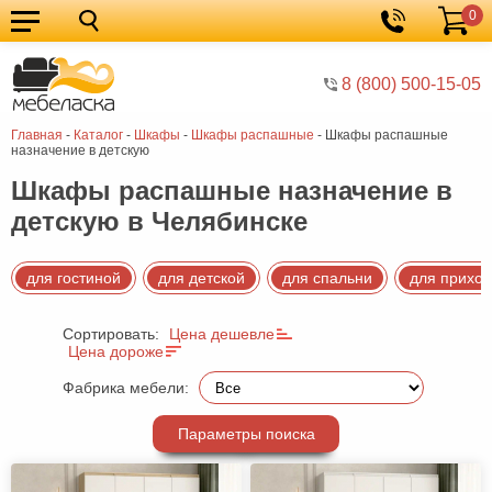
0
Кухонные
Корзина
гарнитуры
Мебель
8 (800) 500-15-05
для
Мебель
Главная
-
Каталог
-
Шкафы
-
Шкафы распашные
-
Шкафы распашные
кухни
для
Кровати
назначение в детскую
спальни
Шкафы
Шкафы распашные назначение в
детскую в Челябинске
Диваны
Мягкая
для гостиной
для детской
для спальни
для прихо
мебель
Детская
Сортировать:
Цена дешевле
мебель
Мебель
Цена дороже
в
Мебель
Фабрика мебели:
гостиную
для
Столы
Параметры поиска
прихожей
Комоды