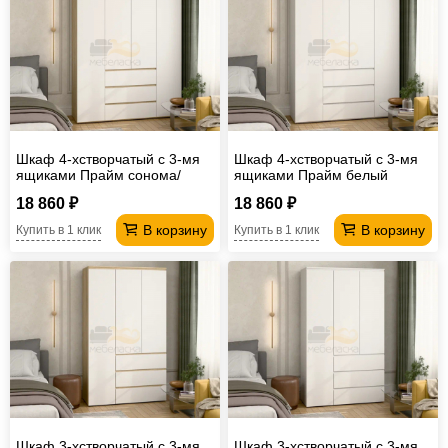
Офисная
мебель
Столы
под
Мебель
компьютер
для
Мебель
ванной
трансформер
Матрасы
Шкаф 4-хстворчатый с 3-мя
Шкаф 4-хстворчатый с 3-мя
ящиками Прайм сонома/
ящиками Прайм белый
Кресла-
белый
18 860 ₽
18 860 ₽
мешки
Мебель
В корзину
В корзину
Купить в 1 клик
Купить в 1 клик
из
Садовая
ротанга
мебель
Косметологическое
оборудование
Шкаф 3-хстворчатый с 3-мя
Шкаф 3-хстворчатый с 3-мя