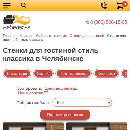
0
Кухонные
Корзина
гарнитуры
Мебель
8 (800) 500-15-05
для
Мебель
Главная
-
Каталог
-
Мебель в гостиную
-
Стенки для гостиной
-
Стенки для
кухни
для
Кровати
гостиной стиль классика
спальни
Шкафы
Стенки для гостиной стиль
классика в Челябинске
Диваны
Мягкая
В спальню
Белые
Под телевизор
Классика
Со
мебель
Детская
Сортировать:
Цена дешевле
мебель
Мебель
Цена дороже
в
Мебель
Фабрика мебели:
гостиную
для
Столы
Параметры поиска
прихожей
Комоды