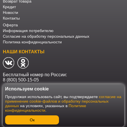
Возврат товара
Кредит
Новости
Контакты
Оферта
Информация потребителю
Согласие на обработку персональных данных
Политика конфиденциальности
НАШИ КОНТАКТЫ
Бесплатный номер по России:
8 (800) 500-15-05
Используем cookie
Наш интернет-магазин работает в соответствии с требованиями
Продолжая использовать сайт, вы подтверждаете
согласие на
Федерального закона от 27 июля 2006 года №152-ФЗ "О персональных
применение cookie-файлов и обработку персональных
данных". Оформить заказ на сайте Мебеласка возможно только при
данных
на условиях, указанных в
Политике
наличии согласия на обработку Ваших персональных данных. Для
конфиденциальности
.
улучшения работы сайта и его взаимодействия с пользователями мы
используем файлы cookie. Продолжая пользоваться сайтом, вы
соглашаетесь с использованием cookie.
Ок