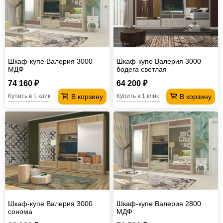
Шкаф-купе Валерия 3000
Шкаф-купе Валерия 3000
МДФ
бодега светлая
74 160 ₽
64 200 ₽
В корзину
В корзину
Купить в 1 клик
Купить в 1 клик
Шкаф-купе Валерия 3000
Шкаф-купе Валерия 2800
сонома
МДФ