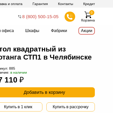
авка и оплата
Гарантия
Контакты
Кредит
0
8 (800) 500-15-05
Корзина
я офиса
Шкафы
Фабрики
Акции
тол квадратный из
отанга СТП1 в Челябинске
икул:
885
личие:
в наличии
7 110
₽
Добавить в корзину
Купить в 1 клик
Купить в рассрочку