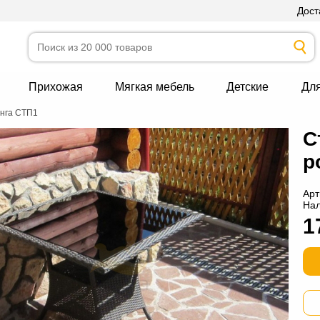
Дост
Прихожая
Мягкая мебель
Детские
Дл
анга СТП1
С
р
Арт
На
1