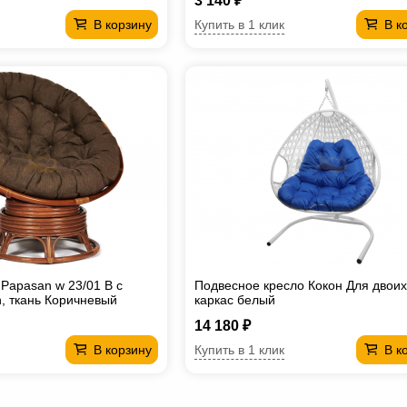
3 140 ₽
Купить в 1 клик
В корзину
В к
 Papasan w 23/01 B с
Подвесное кресло Кокон Для двои
, ткань Коричневый
каркас белый
14 180 ₽
Купить в 1 клик
В корзину
В к