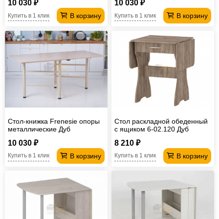
10 030 ₽
10 030 ₽
В корзину
В корзину
Купить в 1 клик
Купить в 1 клик
Стол-книжка Frenesie опоры
Стол раскладной обеденный
металлические Дуб
с ящиком 6-02.120 Дуб
молочный
Крафт Табачный
10 030 ₽
8 210 ₽
В корзину
В корзину
Купить в 1 клик
Купить в 1 клик