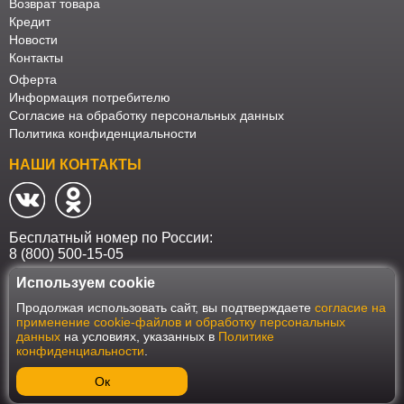
Возврат товара
Кредит
Новости
Контакты
Оферта
Информация потребителю
Согласие на обработку персональных данных
Политика конфиденциальности
НАШИ КОНТАКТЫ
Бесплатный номер по России:
8 (800) 500-15-05
Используем cookie
Наш интернет-магазин работает в соответствии с требованиями
Продолжая использовать сайт, вы подтверждаете
согласие на
Федерального закона от 27 июля 2006 года №152-ФЗ "О персональных
применение cookie-файлов и обработку персональных
данных". Оформить заказ на сайте Мебеласка возможно только при
данных
на условиях, указанных в
Политике
наличии согласия на обработку Ваших персональных данных. Для
конфиденциальности
.
улучшения работы сайта и его взаимодействия с пользователями мы
используем файлы cookie. Продолжая пользоваться сайтом, вы
соглашаетесь с использованием cookie.
Ок