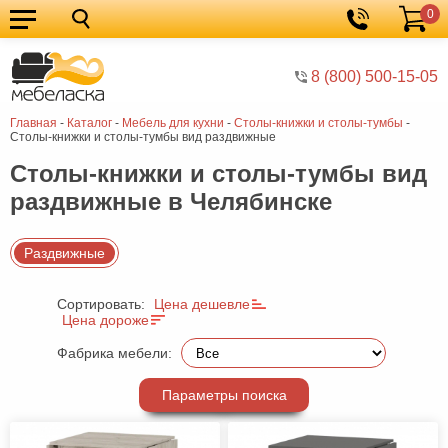
0
Кухонные
Корзина
гарнитуры
Мебель
8 (800) 500-15-05
для
Мебель
Главная
-
Каталог
-
Мебель для кухни
-
Столы-книжки и столы-тумбы
-
кухни
для
Кровати
Столы-книжки и столы-тумбы вид раздвижные
спальни
Шкафы
Столы-книжки и столы-тумбы вид
раздвижные в Челябинске
Диваны
Мягкая
Раздвижные
мебель
Детская
Сортировать:
Цена дешевле
мебель
Мебель
Цена дороже
в
Мебель
Фабрика мебели:
гостиную
для
Столы
Параметры поиска
прихожей
Комоды