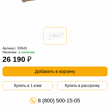
Офисная
мебель
Столы
под
Мебель
компьютер
для
Мебель
ванной
трансформер
Матрасы
Кресла-
Артикул:
33643
Наличие:
в наличии
мешки
Мебель
26 190
₽
из
Садовая
Добавить в корзину
ротанга
мебель
Косметологическое
оборудование
Купить в 1 клик
Купить в рассрочку
8 (800) 500-15-05