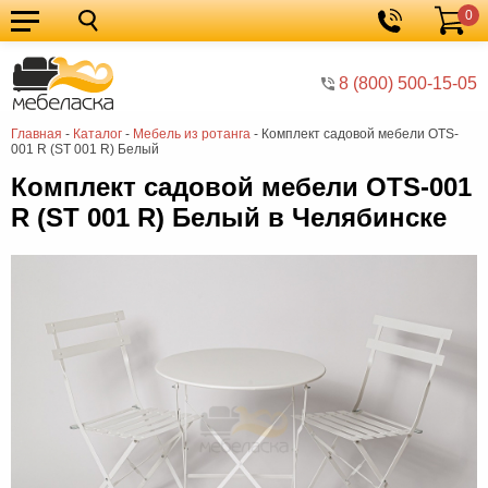
0
Кухонные
Корзина
гарнитуры
Мебель
8 (800) 500-15-05
для
Мебель
Главная
-
Каталог
-
Мебель из ротанга
-
Комплект садовой мебели OTS-
кухни
для
Кровати
001 R (ST 001 R) Белый
спальни
Шкафы
Комплект садовой мебели OTS-001
R (ST 001 R) Белый в Челябинске
Диваны
Мягкая
мебель
Детская
мебель
Мебель
в
Мебель
гостиную
для
Столы
прихожей
Комоды