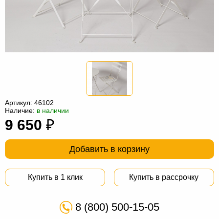
Офисная
мебель
Столы
под
Мебель
компьютер
для
Мебель
ванной
трансформер
Матрасы
Кресла-
Артикул:
46102
мешки
Мебель
Наличие:
в наличии
9 650
₽
из
Садовая
ротанга
мебель
Косметологическое
Добавить в корзину
оборудование
Купить в 1 клик
Купить в рассрочку
8 (800) 500-15-05