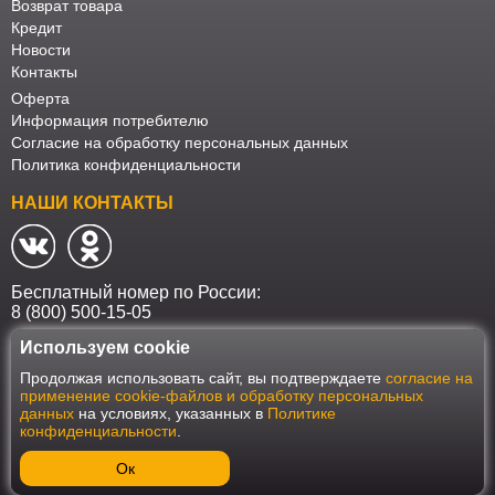
Возврат товара
Кредит
Новости
Контакты
Оферта
Информация потребителю
Согласие на обработку персональных данных
Политика конфиденциальности
НАШИ КОНТАКТЫ
Бесплатный номер по России:
8 (800) 500-15-05
Используем cookie
Наш интернет-магазин работает в соответствии с требованиями
Продолжая использовать сайт, вы подтверждаете
согласие на
Федерального закона от 27 июля 2006 года №152-ФЗ "О персональных
применение cookie-файлов и обработку персональных
данных". Оформить заказ на сайте Мебеласка возможно только при
данных
на условиях, указанных в
Политике
наличии согласия на обработку Ваших персональных данных. Для
конфиденциальности
.
улучшения работы сайта и его взаимодействия с пользователями мы
используем файлы cookie. Продолжая пользоваться сайтом, вы
соглашаетесь с использованием cookie.
Ок