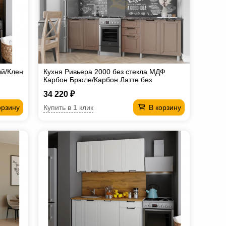
ый/Клен
Кухня Ривьера 2000 без стекла МДФ
Карбон Брюле/Карбон Латте без
столешницы
34 220 ₽
Купить в 1 клик
орзину
В корзину