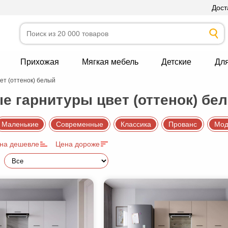
Дост
Прихожая
Мягкая мебель
Детские
Дл
ет (оттенок) белый
е гарнитуры цвет (оттенок) бе
Маленькие
Современные
Классика
Прованс
Мод
на дешевле
Цена дороже