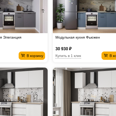
я Элеганция
Модульная кухня Фьюжен
30 930 ₽
Купить в 1 клик
В корзину
В к