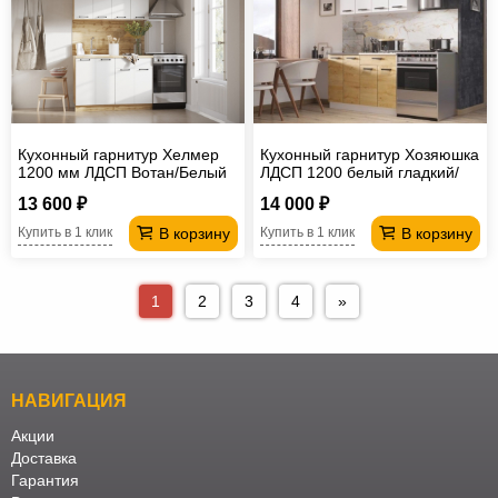
Кухонный гарнитур Хелмер
Кухонный гарнитур Хозяюшка
1200 мм ЛДСП Вотан/Белый
ЛДСП 1200 белый гладкий/
дуб вотан
13 600 ₽
14 000 ₽
В корзину
В корзину
Купить в 1 клик
Купить в 1 клик
1
2
3
4
»
НАВИГАЦИЯ
Акции
Доставка
Гарантия