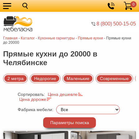
0
Кухонные
Корзина
гарнитуры
Мебель
8 (800) 500-15-05
для
Мебель
Главная
-
Каталог
-
Кухонные гарнитуры
-
Прямые кухни
-
Прямые кухни
кухни
для
Кровати
до 20000
спальни
Шкафы
Прямые кухни до 20000 в
Челябинске
Диваны
Мягкая
2 метра
Недорогие
Маленькие
Современные
мебель
Детская
Сортировать:
Цена дешевле
мебель
Мебель
Цена дороже
в
Мебель
Фабрика мебели:
гостиную
для
Столы
Параметры поиска
прихожей
Комоды