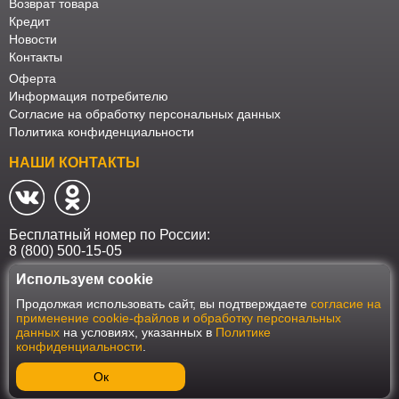
Возврат товара
Кредит
Новости
Контакты
Оферта
Информация потребителю
Согласие на обработку персональных данных
Политика конфиденциальности
НАШИ КОНТАКТЫ
Бесплатный номер по России:
8 (800) 500-15-05
Используем cookie
Наш интернет-магазин работает в соответствии с требованиями
Продолжая использовать сайт, вы подтверждаете
согласие на
Федерального закона от 27 июля 2006 года №152-ФЗ "О персональных
применение cookie-файлов и обработку персональных
данных". Оформить заказ на сайте Мебеласка возможно только при
данных
на условиях, указанных в
Политике
наличии согласия на обработку Ваших персональных данных. Для
конфиденциальности
.
улучшения работы сайта и его взаимодействия с пользователями мы
используем файлы cookie. Продолжая пользоваться сайтом, вы
соглашаетесь с использованием cookie.
Ок