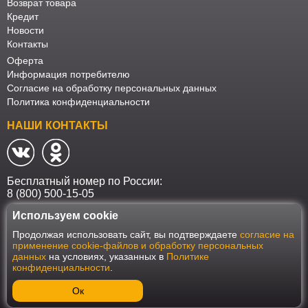
Возврат товара
Кредит
Новости
Контакты
Оферта
Информация потребителю
Согласие на обработку персональных данных
Политика конфиденциальности
НАШИ КОНТАКТЫ
Бесплатный номер по России:
8 (800) 500-15-05
Используем cookie
Наш интернет-магазин работает в соответствии с требованиями
Продолжая использовать сайт, вы подтверждаете
согласие на
Федерального закона от 27 июля 2006 года №152-ФЗ "О персональных
применение cookie-файлов и обработку персональных
данных". Оформить заказ на сайте Мебеласка возможно только при
данных
на условиях, указанных в
Политике
наличии согласия на обработку Ваших персональных данных. Для
конфиденциальности
.
улучшения работы сайта и его взаимодействия с пользователями мы
используем файлы cookie. Продолжая пользоваться сайтом, вы
соглашаетесь с использованием cookie.
Ок