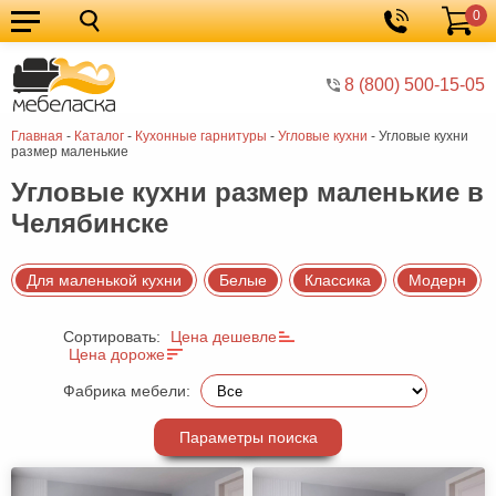
0
Кухонные
Корзина
гарнитуры
Мебель
8 (800) 500-15-05
для
Мебель
Главная
-
Каталог
-
Кухонные гарнитуры
-
Угловые кухни
-
Угловые кухни
кухни
для
Кровати
размер маленькие
спальни
Шкафы
Угловые кухни размер маленькие в
Челябинске
Диваны
Мягкая
Для маленькой кухни
Белые
Классика
Модерн
мебель
Детская
Сортировать:
Цена дешевле
мебель
Мебель
Цена дороже
в
Мебель
Фабрика мебели:
гостиную
для
Столы
Параметры поиска
прихожей
Комоды