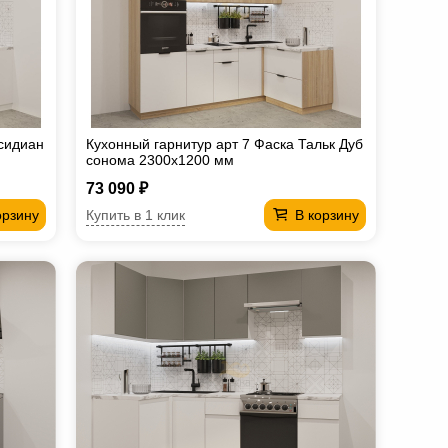
бсидиан
Кухонный гарнитур арт 7 Фаска Тальк Дуб
сонома 2300х1200 мм
73 090 ₽
Купить в 1 клик
орзину
В корзину