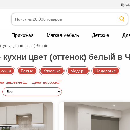
Дост
Прихожая
Мягкая мебель
Детские
Дл
 кухни цвет (оттенок) белый
 кухни цвет (оттенок) белый в 
 кухни
Белые
Классика
Модерн
Недорогие
на дешевле
Цена дороже