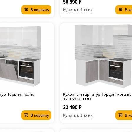
50 690 ₽
Купить в 1 клик
В корзину
В к
тур Терция прайм
Кухонный гарнитур Терция мега п
1200х1600 мм
33 490 ₽
Купить в 1 клик
В корзину
В к