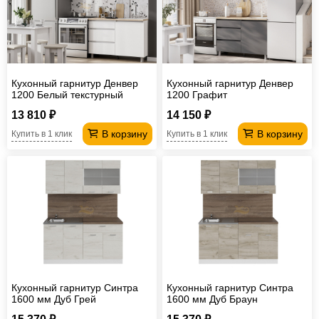
Офисная
мебель
Столы
под
Мебель
компьютер
для
Мебель
Кухонный гарнитур Денвер
Кухонный гарнитур Денвер
1200 Белый текстурный
1200 Графит
ванной
трансформер
Матрасы
13 810 ₽
14 150 ₽
Кресла-
В корзину
В корзину
Купить в 1 клик
Купить в 1 клик
мешки
Мебель
из
Садовая
ротанга
мебель
Косметологическое
оборудование
Кухонный гарнитур Синтра
Кухонный гарнитур Синтра
1600 мм Дуб Грей
1600 мм Дуб Браун