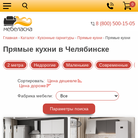
0
Кухонные
Корзина
гарнитуры
Мебель
8 (800) 500-15-05
для
Мебель
Главная
-
Каталог
-
Кухонные гарнитуры
-
Прямые кухни
-
Прямые кухни
кухни
для
Кровати
Прямые кухни в Челябинске
спальни
Шкафы
Диваны
2 метра
Недорогие
Маленькие
Современные
Мягкая
Сортировать:
Цена дешевле
мебель
Детская
Цена дороже
мебель
Мебель
Фабрика мебели:
в
Мебель
Параметры поиска
гостиную
для
Столы
прихожей
Комоды